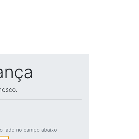
ança
nosco.
ao lado no campo abaixo