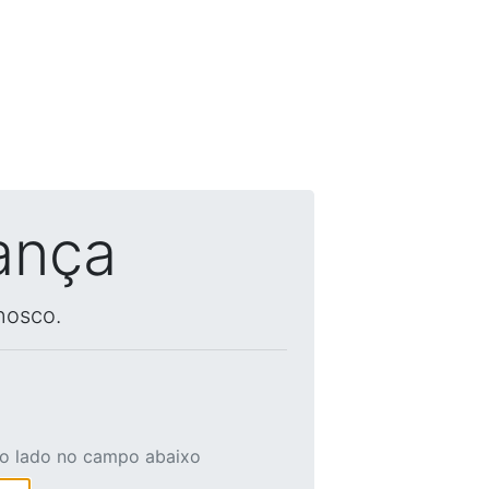
ança
nosco.
ao lado no campo abaixo