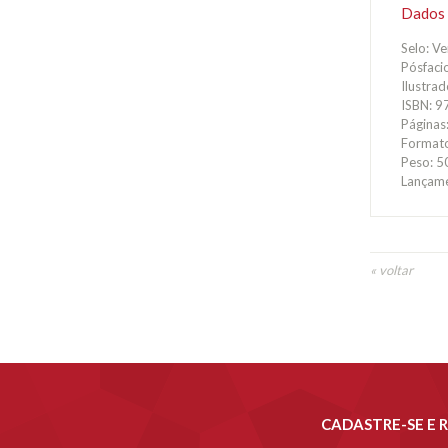
Dados 
Selo: V
Pósfaci
Ilustra
ISBN: 
Páginas
Format
Peso: 5
Lançame
« voltar
CADASTRE-SE E 