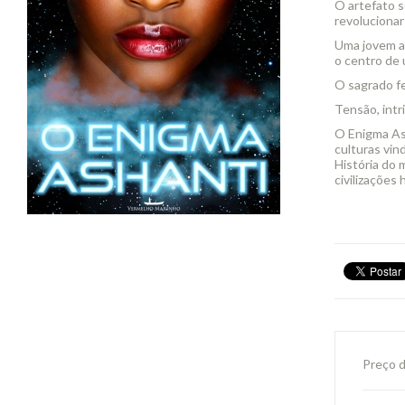
O artefato s
revolucionar 
Uma jovem ad
o centro de 
O sagrado fe
Tensão, intr
O Enigma Ash
culturas vin
História do 
civilizações
Preço 