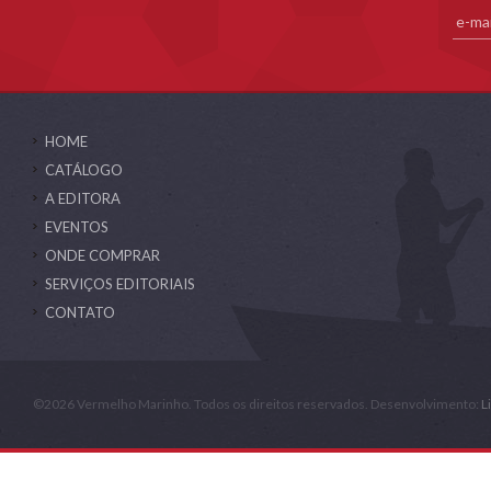
HOME
CATÁLOGO
A EDITORA
EVENTOS
ONDE COMPRAR
SERVIÇOS EDITORIAIS
CONTATO
©2026 Vermelho Marinho. Todos os direitos reservados. Desenvolvimento:
L