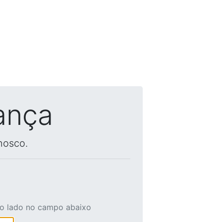
ança
nosco.
ao lado no campo abaixo