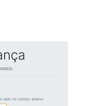
ança
nosco.
ao lado no campo abaixo